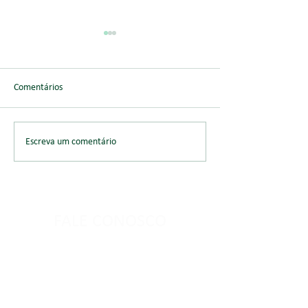
Comentários
Perícia de Estrutura
Assessoria de Eng
Escreva um comentário
FALE CONOSCO
Nome