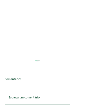
Comentários
Perícia de Estrutura
Assessoria de Eng
Escreva um comentário