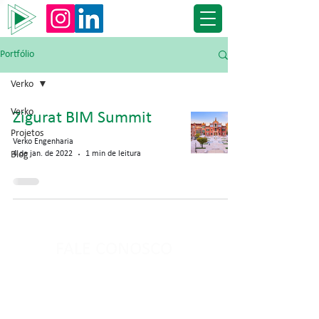
Portfólio
Verko
Verko
Zigurat BIM Summit
Projetos
Verko Engenharia
Blog
4 de jan. de 2022
1 min de leitura
FALE CONOSCO
Nome