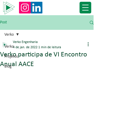
Post
Verko
Verko Engenharia
Verko
4 de jan. de 2022
1 min de leitura
Verko participa de VI Encontro
Projetos
Anual AACE
Blog